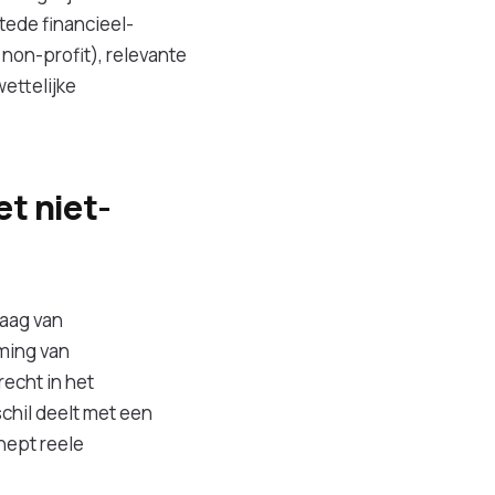
tede financieel-
non-profit), relevante
ettelijke
t niet-
aag van
ming van
echt in het
schil deelt met een
hept reele