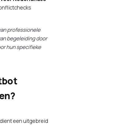
onflictchecks
 van professionele
van begeleiding door
or hun specifieke
tbot
ren?
dient een uitgebreid