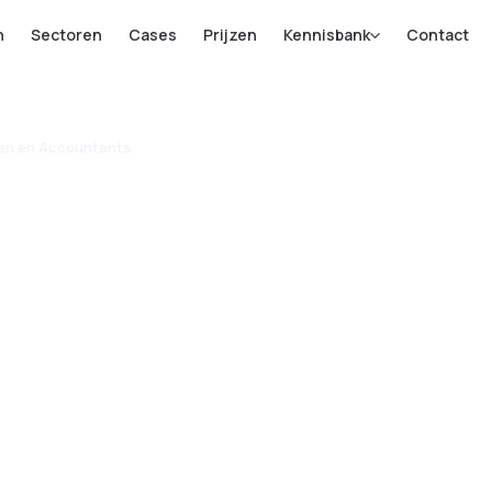
n
Sectoren
Cases
Prijzen
Kennisbank
Contact
ten en Accountants
e Chatbot
aten en
ts