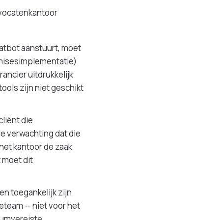
vocatenkantoor
atbot aanstuurt, moet
emisesimplementatie)
ncier uitdrukkelijk
ols zijn niet geschikt
liënt die
de verwachting dat die
het kantoor de zaak
 moet dit
n toegankelijk zijn
keteam — niet voor het
mumvereiste.