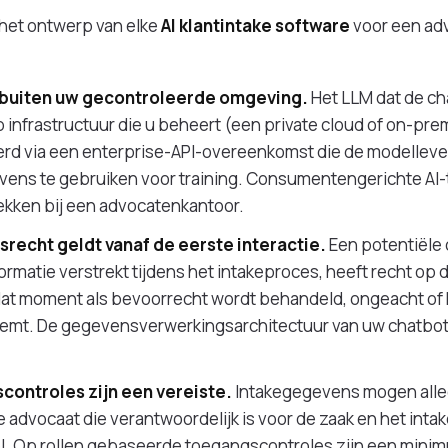
 het ontwerp van elke
AI klantintake software
voor een ad
buiten uw gecontroleerde omgeving.
Het LLM dat de ch
infrastructuur die u beheert (een private cloud of on-pr
d via een enterprise-API-overeenkomst die de modellevera
ens te gebruiken voor training. Consumentengerichte AI-to
ekken bij een advocatenkantoor.
recht geldt vanaf de eerste interactie.
Een potentiële c
ormatie verstrekt tijdens het intakeproces, heeft recht op 
dat moment als bevoorrecht wordt behandeld, ongeacht of 
neemt. De gegevensverwerkingsarchitectuur van uw chatbot
controles zijn een vereiste.
Intakegegevens mogen allee
e advocaat die verantwoordelijk is voor de zaak en het inta
el. Op rollen gebaseerde toegangscontroles zijn een mini