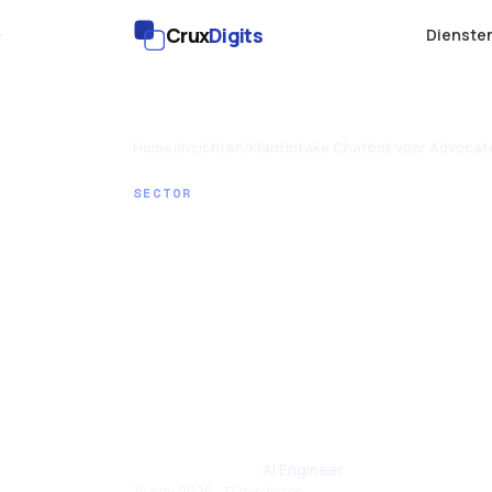
Crux
Digits
Dienste
Home
/
Inzichten
/
Klantintake Chatbot voor Advoca
SECTOR
Klantintak
voor Advoc
Accountan
Santhul Joseph
· AI Engineer
14 juni 2026 · 17 min lezen