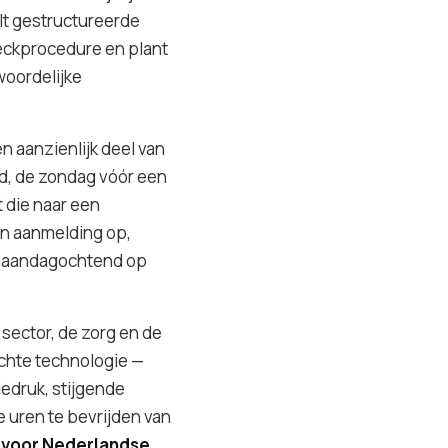
lt gestructureerde
checkprocedure en plant
woordelijke
 aanzienlijk deel van
d, de zondag vóór een
 die naar een
an aanmelding op,
e maandagochtend op
e sector, de zorg en de
ichte technologie —
edruk, stijgende
 uren te bevrijden van
s voor Nederlandse