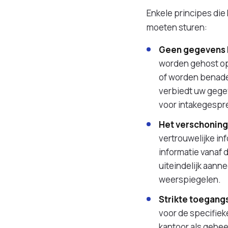
Enkele principes die
moeten sturen:
Geen gegevens 
worden gehost op 
of worden benader
verbiedt uw gegev
voor intakegespr
Het verschonings
vertrouwelijke inf
informatie vanaf 
uiteindelijk aan
weerspiegelen.
Strikte toegangs
voor de specifiek
kantoor als gehe