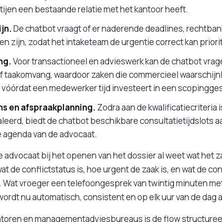
jen een bestaande relatie met het kantoor heeft.
ijn.
De chatbot vraagt of er naderende deadlines, rechtban
n zijn, zodat het intaketeam de urgentie correct kan priori
ng.
Voor transactioneel en advieswerk kan de chatbot vrag
f taakomvang, waardoor zaken die commercieel waarschijnlij
 vóórdat een medewerker tijd investeert in een scopingge
s en afspraakplanning.
Zodra aan de kwalificatiecriteria 
naleerd, biedt de chatbot beschikbare consultatietijdslots a
e agenda van de advocaat.
de advocaat bij het openen van het dossier al weet wat het z
 wat de conflictstatus is, hoe urgent de zaak is, en wat de 
jn. Wat vroeger een telefoongesprek van twintig minuten me
wordt nu automatisch, consistent en op elk uur van de dag
toren en managementadviesbureaus is de flow structureel