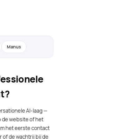
Manus
fessionele
nt?
rsationele AI-laag —
 de website of het
m het eerste contact
 of de wachtrij bij de