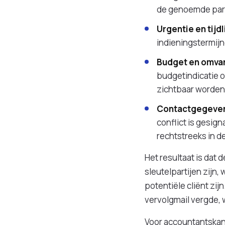
de genoemde parti
Urgentie en tijdl
indieningstermijne
Budget en omva
budgetindicatie o
zichtbaar worden
Contactgegeven
conflict is gesig
rechtstreeks in d
Het resultaat is dat 
sleutelpartijen zijn,
potentiële cliënt zi
vervolgmail vergde, 
Voor accountantskan