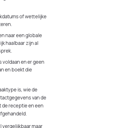
kdatums of wettelijke
teren.
en naar een globale
k haalbaar zijn al
sprek.
is voldaan en er geen
an en boekt die
aaktype is, wie de
contactgegevens van de
t de receptie en een
 afgehandeld.
 vergelijkbaar maar