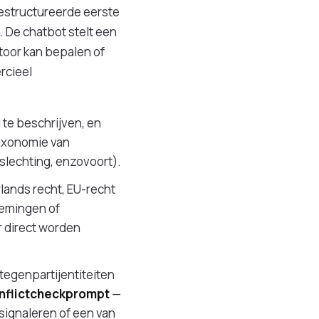
estructureerde eerste
 De chatbot stelt een
toor kan bepalen of
rcieel
l te beschrijven, en
taxonomie van
lechting, enzovoort).
lands recht, EU-recht
nemingen of
r direct worden
tegenpartijentiteiten
nflictcheckprompt
—
ignaleren of een van