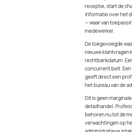
receptie, start de c
informatie over het d
— waar van toepassin
medewerker.
De toegevoegde waard
nieuwe klantvragen k
rechtbankdatum. Een 
concurrent belt. Een
geeft direct een pro
het bureau van de ad
Dit is geen marginale
detailhandel. Profes
behoren nu tot de me
verwachtingen op het
administratieve inta