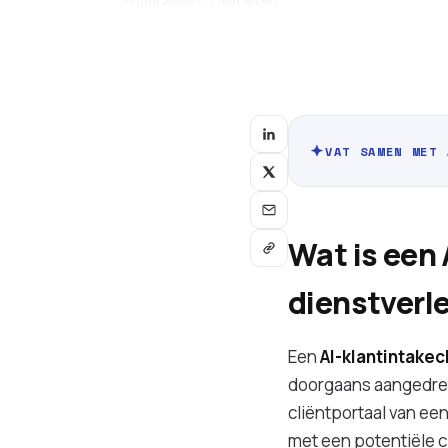
VAT SAMEN MET 
Wat is een
dienstverle
Een
AI-klantintake
doorgaans aangedrev
cliëntportaal van ee
met een potentiële cl