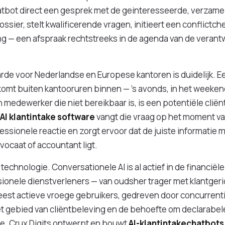
hatbot direct een gesprek met de geinteresseerde, verzame
ossier, stelt kwalificerende vragen, initieert een conflict
g — een afspraak rechtstreeks in de agenda van de verant
e voor Nederlandse en Europese kantoren is duidelijk. Een
omt buiten kantooruren binnen — ’s avonds, in het weeken
medewerker die niet bereikbaar is, is een potentiële cliënt
AI klantintake software
vangt die vraag op het moment v
fessionele reactie en zorgt ervoor dat de juiste informati
vocaat of accountant ligt.
 technologie. Conversationele AI is al actief in de financiël
sionele dienstverleners — van oudsher trager met klantger
est actieve vroege gebruikers, gedreven door concurrenti
 gebied van cliëntbeleving en de behoefte om declarabele
ke. Crux Digits ontwerpt en bouwt
AI-klantintakechatbot