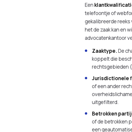
Een
klantkwalifica
telefoontje of webfo
gekalibreerde reeks 
het de zaak kan en w
advocatenkantoor ver
Zaaktype.
De cha
koppelt die besch
rechtsgebieden (
Jurisdictionele f
of een ander rech
overheidslichamen
uitgefilterd.
Betrokken partij
of de betrokken p
een geautomatise