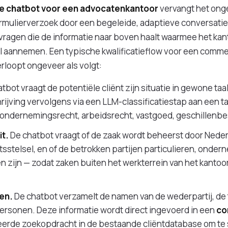
tie chatbot voor een advocatenkantoor
vervangt het ong
rmulierverzoek door een begeleide, adaptieve conversatie.
vragen die de informatie naar boven haalt waarmee het kan
il aannemen. Een typische kwalificatieflow voor een comme
loopt ongeveer als volgt:
tbot vraagt de potentiële cliënt zijn situatie in gewone taa
rijving vervolgens via een LLM-classificatiestap aan een 
ondernemingsrecht, arbeidsrecht, vastgoed, geschillenbes
it.
De chatbot vraagt of de zaak wordt beheerst door Neder
tsstelsel, en of de betrokken partijen particulieren, onder
 zijn — zodat zaken buiten het werkterrein van het kantoo
en.
De chatbot verzamelt de namen van de wederpartij, de 
ersonen. Deze informatie wordt direct ingevoerd in een
co
erde zoekopdracht in de bestaande cliëntdatabase om te s