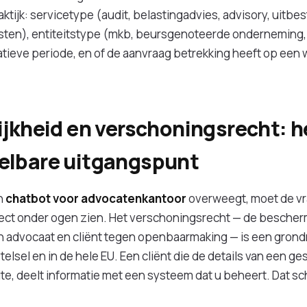
tijk: servicetype (audit, belastingadvies, advisory, uitbes
sten), entiteitstype (mkb, beursgenoteerde onderneming, 
atieve periode, en of de aanvraag betrekking heeft op een w
jkheid en verschoningsrecht: he
elbare uitgangspunt
n
chatbot voor advocatenkantoor
overweegt, moet de vr
rect onder ogen zien. Het verschoningsrecht — de bescher
 advocaat en cliënt tegen openbaarmaking — is een grondr
lsel en in de hele EU. Een cliënt die de details van een ge
e, deelt informatie met een systeem dat u beheert. Dat sc