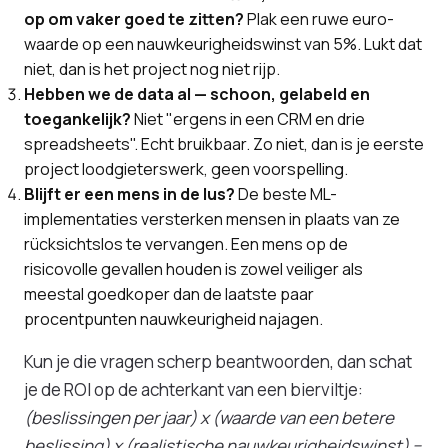
op om vaker goed te zitten?
Plak een ruwe euro-
waarde op een nauwkeurigheidswinst van 5%. Lukt dat
niet, dan is het project nog niet rijp.
Hebben we de data al — schoon, gelabeld en
toegankelijk?
Niet "ergens in een CRM en drie
spreadsheets". Echt bruikbaar. Zo niet, dan is je eerste
project loodgieterswerk, geen voorspelling.
Blijft er een mens in de lus?
De beste ML-
implementaties versterken mensen in plaats van ze
rücksichtslos te vervangen. Een mens op de
risicovolle gevallen houden is zowel veiliger als
meestal goedkoper dan de laatste paar
procentpunten nauwkeurigheid najagen.
Kun je die vragen scherp beantwoorden, dan schat
je de ROI op de achterkant van een bierviltje:
(beslissingen per jaar) x (waarde van een betere
beslissing) x (realistische nauwkeurigheidswinst) −