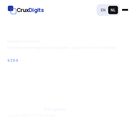
Crux
Digits
EN
NL
Home
/
Inzichten
/
Machine learning voor bedrijven: waar het echt rendeert
GIDS
Machine learning
voor bedrijven: waar
het echt rendeert
Santhul Joseph
· AI Engineer
24 juni 2026 · 9 min lezen