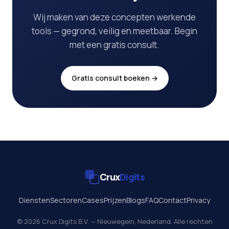
Wij maken van deze concepten werkende
tools — gegrond, veilig en meetbaar. Begin
met een gratis consult.
Gratis consult boeken →
Crux
Digits
Diensten
Sectoren
Cases
Prijzen
Blogs
FAQ
Contact
Privacy
© 2026 Crux Digits B.V. — Nieuwegein, Nederland. Alle rechten