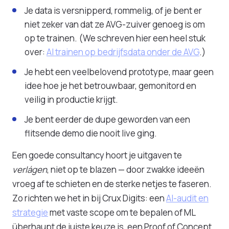
Je data is versnipperd, rommelig, of je bent er
niet zeker van dat ze AVG-zuiver genoeg is om
op te trainen. (We schreven hier een heel stuk
over:
AI trainen op bedrijfsdata onder de AVG
.)
Je hebt een veelbelovend prototype, maar geen
idee hoe je het betrouwbaar, gemonitord en
veilig in productie krijgt.
Je bent eerder de dupe geworden van een
flitsende demo die nooit live ging.
Een goede consultancy hoort je uitgaven te
verlágen
, niet op te blazen — door zwakke ideeën
vroeg af te schieten en de sterke netjes te faseren.
Zo richten we het in bij Crux Digits: een
AI-audit en
strategie
met vaste scope om te bepalen of ML
überhaupt de juiste keuze is, een Proof of Concept