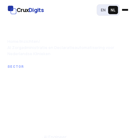
Crux
Digits
EN
NL
Home
/
Inzichten
/
AI Zorgadministratie en Declaratieautomatisering voor
Nederlandse Klinieken
SECTOR
AI Zorgadministratie
en
Declaratieautomatisering
voor Nederlandse
Klinieken
Santhul Joseph
· AI Engineer