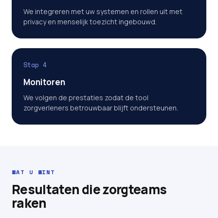
We integreren met uw systemen en rollen uit met
privacy en menselijk toezicht ingebouwd.
Stap 4
Monitoren
We volgen de prestaties zodat de tool
zorgverleners betrouwbaar blijft ondersteunen.
WAT U WINT
Resultaten die zorgteams
raken