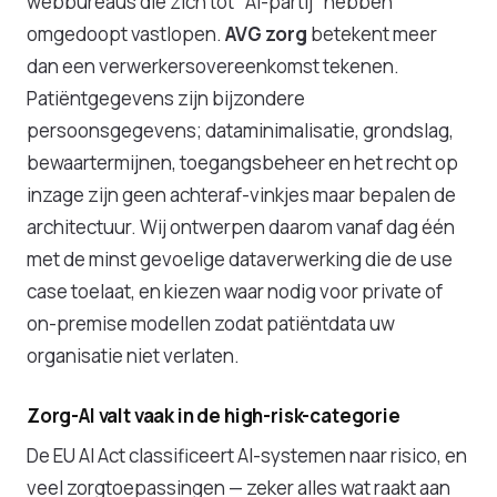
webbureaus die zich tot "AI-partij" hebben
omgedoopt vastlopen.
AVG zorg
betekent meer
dan een verwerkersovereenkomst tekenen.
Patiëntgegevens zijn bijzondere
persoonsgegevens; dataminimalisatie, grondslag,
bewaartermijnen, toegangsbeheer en het recht op
inzage zijn geen achteraf-vinkjes maar bepalen de
architectuur. Wij ontwerpen daarom vanaf dag één
met de minst gevoelige dataverwerking die de use
case toelaat, en kiezen waar nodig voor private of
on-premise modellen zodat patiëntdata uw
organisatie niet verlaten.
Zorg-AI valt vaak in de high-risk-categorie
De EU AI Act classificeert AI-systemen naar risico, en
veel zorgtoepassingen — zeker alles wat raakt aan