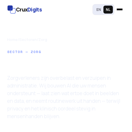
Crux
Digits
EN
NL
Home
/
Sectoren
/
Zorg
SECTOR — ZORG
AI voor de zorg
Zorgverleners zijn overbelast en verzuipen in
administratie. Wij bouwen AI die uw mensen
ondersteunt — laat zien wat ertoe doet in beelden
en data, en neemt routinewerk uit handen — terwijl
privacy en het klinisch oordeel stevig in
mensenhanden blijven.
Laatst bijgewerkt: 11 juni 2026