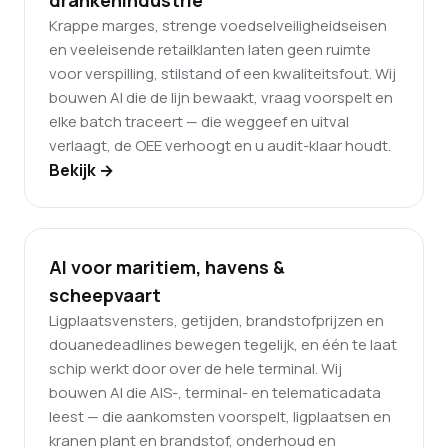
drankenindustrie
Krappe marges, strenge voedselveiligheidseisen
en veeleisende retailklanten laten geen ruimte
voor verspilling, stilstand of een kwaliteitsfout. Wij
bouwen AI die de lijn bewaakt, vraag voorspelt en
elke batch traceert — die weggeef en uitval
verlaagt, de OEE verhoogt en u audit-klaar houdt.
Bekijk →
AI voor maritiem, havens &
scheepvaart
Ligplaatsvensters, getijden, brandstofprijzen en
douanedeadlines bewegen tegelijk, en één te laat
schip werkt door over de hele terminal. Wij
bouwen AI die AIS-, terminal- en telematicadata
leest — die aankomsten voorspelt, ligplaatsen en
kranen plant en brandstof, onderhoud en