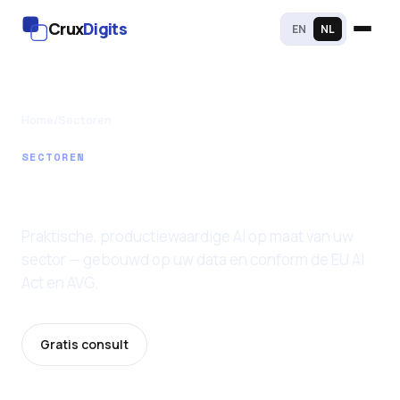
Crux
Digits
EN
NL
Home
/
Sectoren
SECTOREN
AI per sector
Praktische, productiewaardige AI op maat van uw
sector — gebouwd op uw data en conform de EU AI
Act en AVG.
Gratis consult
Prijzen