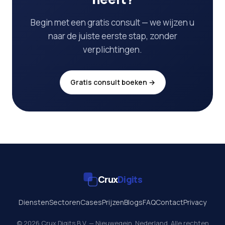
Begin met een gratis consult — we wijzen u
naar de juiste eerste stap, zonder
verplichtingen.
Gratis consult boeken →
Crux
Digits
Diensten
Sectoren
Cases
Prijzen
Blogs
FAQ
Contact
Privacy
© 2026 Crux Digits B.V. — Nieuwegein, Nederland. Alle rechten