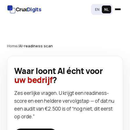
Crux
Digits
EN
NL
Home
/
AI-readiness scan
Waar loont AI écht voor
uw bedrijf
?
Zes eerlijke vragen. U krijgt een readiness-
score en een heldere vervolgstap — of dat nu
een audit van €2.500 is of “nog niet, dit eerst
op orde.”