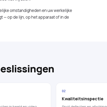
lijke omstandigheden en uw werkelijke
t — op de lijn, op het apparaat of in de
beslissingen
02
Kwaliteitsinspectie
ecten in beeld en video.
Spot defecten en afwijkinge