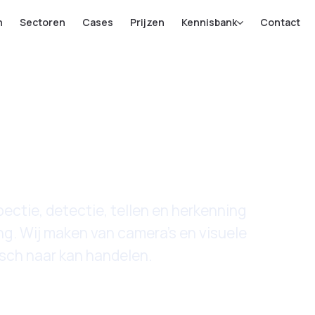
n
Sectoren
Cases
Prijzen
Kennisbank
Contact
vision
pectie, detectie, tellen en herkenning
. Wij maken van camera's en visuele
isch naar kan handelen.