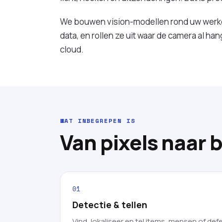
We bouwen vision-modellen rond uw werke
data, en rollen ze uit waar de camera al hang
cloud.
WAT INBEGREPEN IS
Van pixels naar 
01
Detectie & tellen
Vind, lokaliseer en tel items, mensen of def