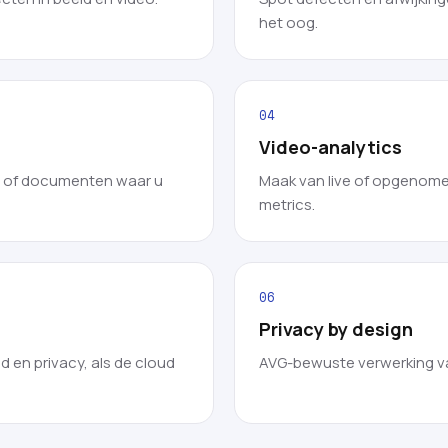
het oog.
04
Video-analytics
s of documenten waar u
Maak van live of opgenomen
metrics.
06
Privacy by design
d en privacy, als de cloud
AVG-bewuste verwerking van