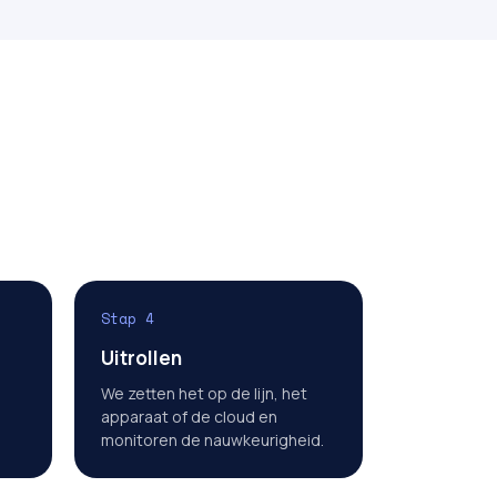
Stap 4
Uitrollen
We zetten het op de lijn, het
apparaat of de cloud en
monitoren de nauwkeurigheid.