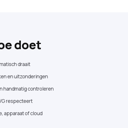
toe doet
omatisch draait
ken en uitzonderingen
an handmatig controleren
VG respecteert
ge, apparaat of cloud