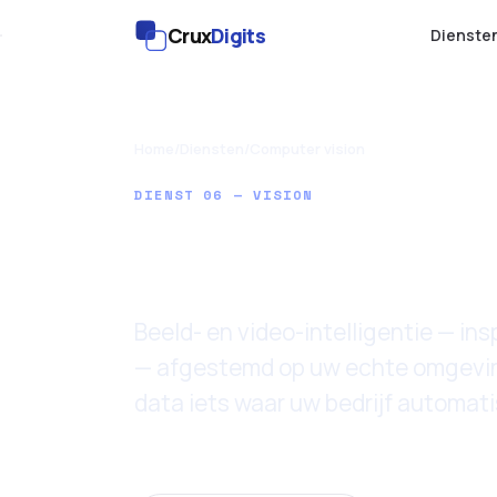
Crux
Digits
Dienste
Home
/
Diensten
/
Computer vision
DIENST 06 — VISION
Computer 
Beeld- en video-intelligentie — ins
— afgestemd op uw echte omgeving
data iets waar uw bedrijf automat
Laatst bijgewerkt: 11 juni 2026