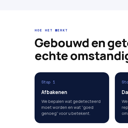
HOE HET WERKT
Gebouwd en get
echte omstandi
Stap 1
St
Afbakenen
Da
We bepalen wat gedetecteerd
We 
moet worden en wat “goed
rep
genoeg” voor u betekent.
om