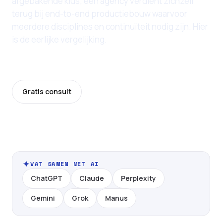
afgebakende klus; een agency verdient zichzelf
terug bij end-to-end productiebouw waarvoor
meerdere disciplines en continuïteit nodig zijn. Hier
is de eerlijke vergelijking.
Laatst bijgewerkt: 11 juni 2026
Gratis consult
Prijzen
VAT SAMEN MET AI
ChatGPT
Claude
Perplexity
Gemini
Grok
Manus