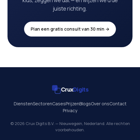
klus, zeggen we dat — en wijzen we u de
juiste richting.
Plan een gratis consult van 30 min →
Crux
Digits
Diensten
Sectoren
Cases
Prijzen
Blogs
Over ons
Contact
Privacy
© 2026 Crux Digits B.V. — Nieuwegein, Nederland. Alle rechten
voorbehouden.