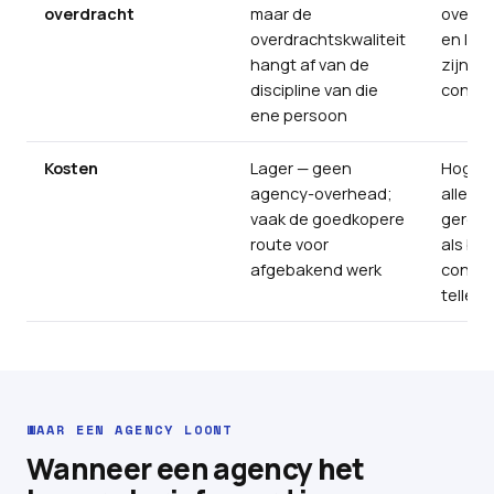
overdracht
maar de
overdr
overdrachtskwaliteit
en IP-
hangt af van de
zijn de
discipline van die
contra
ene persoon
Kosten
Lager — geen
Hoger 
agency-overhead;
alleen
vaak de goedkopere
gerech
route voor
als br
afgebakend werk
continu
tellen
WAAR EEN AGENCY LOONT
Wanneer een agency het