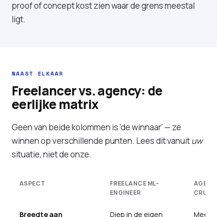
proof of concept kost
zien waar de grens meestal
ligt.
NAAST ELKAAR
Freelancer vs. agency: de
eerlijke matrix
Geen van beide kolommen is 'de winnaar' — ze
winnen op verschillende punten. Lees dit vanuit
uw
situatie, niet de onze.
ASPECT
FREELANCE ML-
AGENCY
ENGINEER
CRUX D
Breedte aan
Diep in de eigen
Meerd