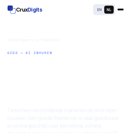
Crux
Digits
EN
NL
Home
/
Agency vs. freelancer
GIDS — AI INHUREN
AI-agency vs. een
freelance ML-
engineer: voor- en
nadelen
Twee heel verschillende manieren om AI te laten
bouwen. Een goede freelancer is vaak goedkoper
en prima geschikt voor een kleine, scherp