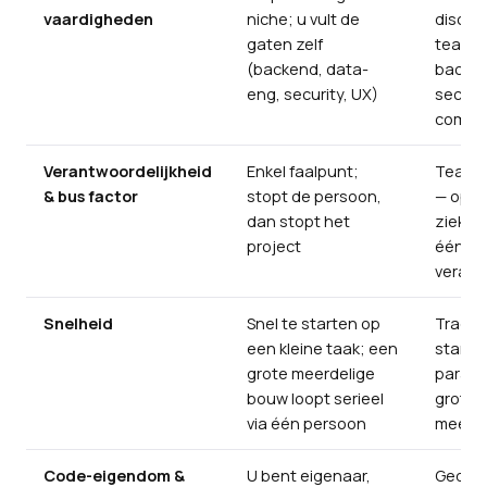
vaardigheden
niche; u vult de
discipl
gaten zelf
team —
(backend, data-
backen
eng, security, UX)
securit
compli
Verantwoordelijkheid
Enkel faalpunt;
Teamco
& bus factor
stopt de persoon,
— opva
dan stopt het
ziekte/
project
één co
verant
Snelheid
Snel te starten op
Trager
een kleine taak; een
starte
grote meerdelige
paralle
bouw loopt serieel
grote 
via één persoon
meerd
Code-eigendom &
U bent eigenaar,
Gedoc