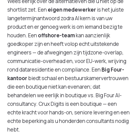
Wees eerlijk over de alternatieven die u niet op de
shortlist zet. Een
eigen medewerker
is het juiste
langetermijnantwoord zodra AI kern is van uw
product en er genoeg werk is om iemand bezig te
houden. Een
offshore-team
kan aanzienlijk
goedkoper zijn en heeft volop echt uitstekende
engineers — de afwegingen zijn tijdzone-overlap,
communicatie-overhead en, voor EU-werk, wrijving
rond dataresidentie en compliance. Een
Big Four-
kantoor
biedt schaal en bestuurskamervertrouwen
die een boutique niet kan evenaren; dat
behandelen we eerlijk in
boutique vs. Big Four AI-
consultancy
. Crux Digits is een boutique — een
echte kracht voor hands-on, seniore levering en een
echte beperking als u honderden consultants nodig
hebt.