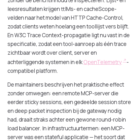
zonder de berichtinhoud te inspecteren. Lijst- en
leesresultaten krijgen ttlMs- en cacheScope-
velden naar het model van HTTP Cache-Control,
zodat clients weten hoelang een toollijst vers blijft.
En W3C Trace Context-propagatie ligt nu vast in de
specificatie, zodat een tool-aanroep als één trace
zichtbaar wordt over client, server en
achterliggende systemen in elk
OpenTelemetry
-
compatibel platform.
De maintainers beschrijven het praktische effect
zonder omwegen: een remote MCP-server die
eerder sticky sessions, een gedeelde session store
en deep packet inspection bij de gateway nodig
had, draait straks achter een gewone round-robin
load balancer. In infrastructuurtermen: een MCP-
server was een stateful applicatie — het soort dat