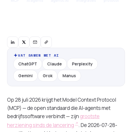
MCP
AI agents
agentic AI
integraties
protocol
VAT SAMEN MET AI
ChatGPT
Claude
Perplexity
Gemini
Grok
Manus
Op 28 juli 2026 krijgt het Model Context Protocol
(MCP) — de open standaard die AI-agents met
bedrijfssoftware verbindt — zijn
grootste
herziening sinds de lancering
. De 2026-07-28-