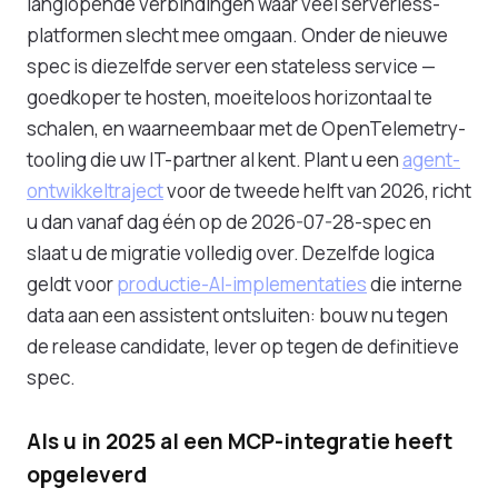
langlopende verbindingen waar veel serverless-
platformen slecht mee omgaan. Onder de nieuwe
spec is diezelfde server een stateless service —
goedkoper te hosten, moeiteloos horizontaal te
schalen, en waarneembaar met de OpenTelemetry-
tooling die uw IT-partner al kent. Plant u een
agent-
ontwikkeltraject
voor de tweede helft van 2026, richt
u dan vanaf dag één op de 2026-07-28-spec en
slaat u de migratie volledig over. Dezelfde logica
geldt voor
productie-AI-implementaties
die interne
data aan een assistent ontsluiten: bouw nu tegen
de release candidate, lever op tegen de definitieve
spec.
Als u in 2025 al een MCP-integratie heeft
opgeleverd