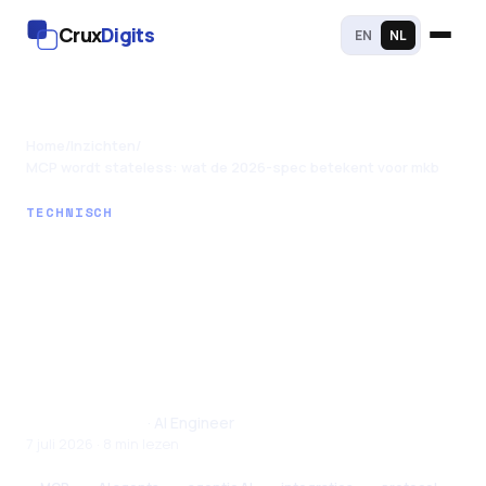
Crux
Digits
EN
NL
Home
/
Inzichten
/
MCP wordt stateless: wat de 2026-spec betekent voor mkb
TECHNISCH
MCP wordt
stateless: wat de
2026-spec betekent
voor mkb
Santhul Joseph
· AI Engineer
7 juli 2026 · 8 min lezen