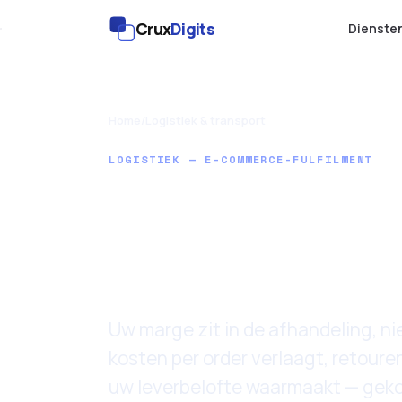
Crux
Digits
Dienste
Home
/
Logistiek & transport
LOGISTIEK — E-COMMERCE-FULFILMENT
AI voor e
fulfilment
Uw marge zit in de afhandeling, ni
kosten per order verlaagt, retouren
uw leverbelofte waarmaakt — gek