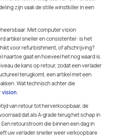
ng zijn vaak de stille winstkiller in een
eheersbaar. Met computer vision
 artikel sneller en consistenter: is het
ikt voor refurbishment, of afschrijving?
el naartoe gaat en hoeveel het nog waard is.
veau de kans op retour, zodat een verlader
uctureel terugkomt, een artikel met een
pakken. Wat technisch achter die
 vision
.
tijd van retour tot herverkoopbaar, de
oorraad dat als A-grade terug het schap in
. Een retourstroom die binnen een dag in
eeft uw verlader sneller weer verkoopbare