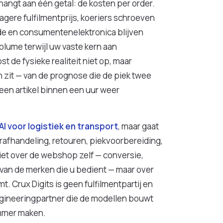
angt aan één getal: de kosten per order.
lagere fulfilmentprijs, koeriers schroeven
de en consumentenelektronica blijven
olume terwijl uw vaste kern aan
t de fysieke realiteit niet op, maar
n zit — van de prognose die de piek twee
een artikel binnen een uur weer
AI voor logistiek en transport
, maar gaat
erafhandeling, retouren, piekvoorbereiding,
niet over de webshop zelf — conversie,
 van de merken die u bedient — maar over
. Crux Digits is geen fulfilmentpartij en
engineeringpartner die de modellen bouwt
mmer maken.