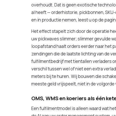
overhoudt. Dat is geen exotische technolog
al heeft — orderhistorie, pickbonnen, SK
en in productie nemen, leest u op de pagi
Het effect stapelt zich door de operatie h
uw pickwaves slimmer; slimmer gevulde wa
loopafstand haalt orders eerder naar het 
zendingen die de laatste lichting van de ve
fulfilmentbedrijf met tientallen verladers o
verschil tussen wel of niet een extra ver
meters bij te huren. Wij bouwen die schake
meeste geld vrijspeelt, niet in de volgord
OMS, WMS en koeriers als één ket
Een fulfilmentmodel is alleen waard wat he
de AI aan uw order management system, 