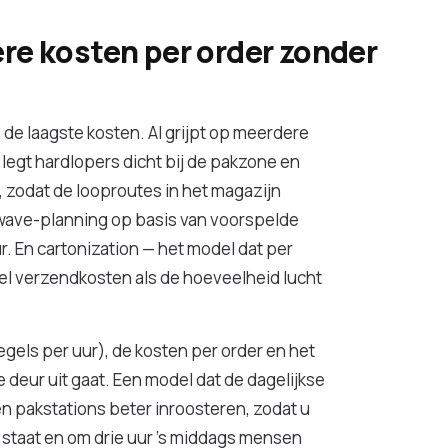
re kosten per order zonder
n de laagste kosten. AI grijpt op meerdere
l legt hardlopers dicht bij de pakzone en
, zodat de looproutes in het magazijn
wave-planning op basis van voorspelde
r. En cartonization — het model dat per
wel verzendkosten als de hoeveelheid lucht
egels per uur), de kosten per order en het
 deur uit gaat. Een model dat de dagelijkse
en pakstations beter inroosteren, zodat u
ij staat en om drie uur 's middags mensen