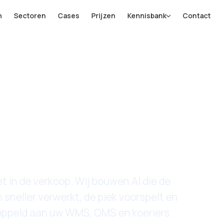
n
Sectoren
Cases
Prijzen
Kennisbank
Contact
-commerce-
bedrijven
et in de verkoop. Wij bouwen AI die de
 sneller verwerkt, de piek voorspelt en
oppeld aan uw WMS, OMS en koeriers.