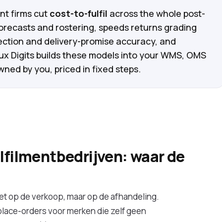
nt firms cut
cost-to-fulfil
across the whole post-
forecasts and rostering, speeds returns grading
ection and delivery-promise accuracy, and
ux Digits builds these models into your WMS, OMS
ned by you, priced in fixed steps.
lfilmentbedrijven: waar de
niet op de verkoop, maar op de afhandeling.
place-orders voor merken die zelf geen