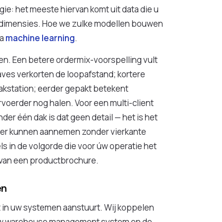
ie: het meeste hiervan komt uit data die u
U-dimensies. Hoe we zulke modellen bouwen
na
machine learning
.
een. Een betere ordermix-voorspelling vult
ves verkorten de loopafstand; kortere
pakstation; eerder gepakt betekent
rvoerder nog halen. Voor een multi-client
nder één dak is dat geen detail — het is het
lader kunnen aannemen zonder vierkante
ls in de volgorde die voor úw operatie het
e van een productbrochure.
en
t in uw systemen aanstuurt. Wij koppelen
uw warehouse management system en de