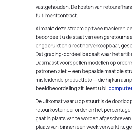
vastgehouden. De kosten van retourafhandeli
fulfilmentcontract.
AI maakt deze stroom op twee manieren b
beoordeelt u de staat van een geretourneerd
ongebruikt en direct herverkoopbaar, gesch
Dat grading-oordeel bepaalt waar het artik
Daarnaast voorspellen modellen op orderni
patronen ziet — een bepaalde maat die str
misleidende productfoto — die hij kan aan
beeldbeoordeling zit, leest u bij
computer
De uitkomst waar u op stuurt is de doorloop
retourkosten per order en het percentage v
gaat in plaats van te worden afgeschreven
plaats van binnen een week verwerkt is, g