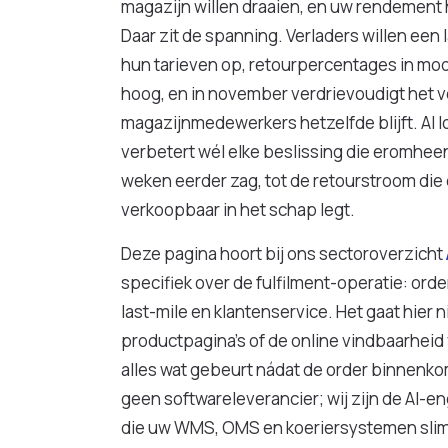
magazijn willen draaien, en uw rendement h
Daar zit de spanning. Verladers willen een 
hun tarieven op, retourpercentages in mo
hoog, en in november verdrievoudigt het v
magazijnmedewerkers hetzelfde blijft. AI los
verbetert wél elke beslissing die eromhee
weken eerder zag, tot de retourstroom die 
verkoopbaar in het schap legt.
Deze pagina hoort bij ons sectoroverzicht
specifiek over de fulfilment-operatie: ord
last-mile en klantenservice. Het gaat hier 
productpagina's of de online vindbaarheid
alles wat gebeurt nádat de order binnenkomt
geen softwareleverancier; wij zijn de AI-
die uw WMS, OMS en koeriersystemen sli